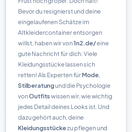
Frust noch größer. Doch halt!
Bevor du resignierst und deine
eingelaufenen Schätze im
Altkleidercontainer entsorgen
willst, haben wir von
1n2.de/
eine
gute Nachricht für dich: Viele
Kleidungsstücke lassen sich
retten! Als Experten für
Mode
,
Stilberatung
und die Psychologie
von
Outfits
wissen wir, wie wichtig
jedes Detail deines Looks ist. Und
dazu gehört auch, deine
Kleidungsstücke
zu pflegen und