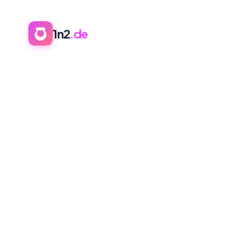
1n2
.de