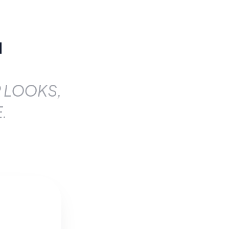
.
R LOOKS,
.