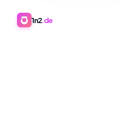
1n2
.de