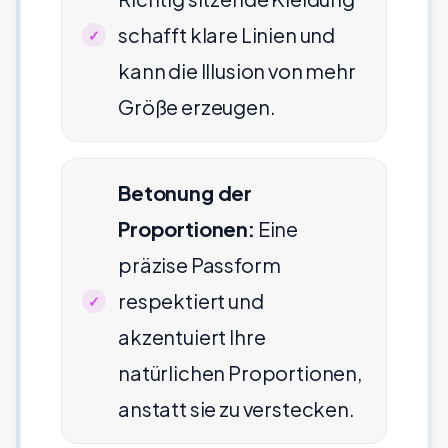
schafft klare Linien und
kann die Illusion von mehr
Größe erzeugen.
Betonung der
Proportionen:
Eine
präzise Passform
respektiert und
akzentuiert Ihre
natürlichen Proportionen,
anstatt sie zu verstecken.