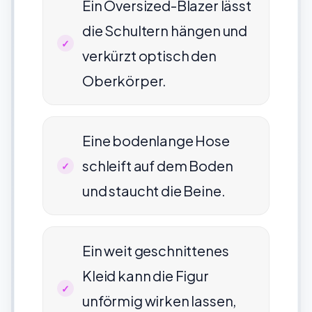
Ein Oversized-Blazer lässt
die Schultern hängen und
verkürzt optisch den
Oberkörper.
Eine bodenlange Hose
schleift auf dem Boden
und staucht die Beine.
Ein weit geschnittenes
Kleid kann die Figur
unförmig wirken lassen,