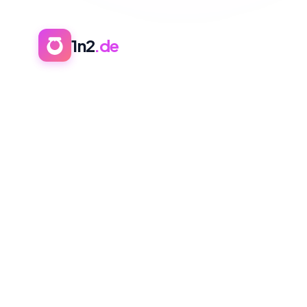
1n2
.de