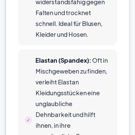
widerstandsfähig gegen
Falten und trocknet
schnell. Ideal für Blusen,
Kleider und Hosen.
Elastan (Spandex):
Oft in
Mischgeweben zu finden,
verleiht Elastan
Kleidungsstücken eine
unglaubliche
Dehnbarkeit und hilft
ihnen, in ihre