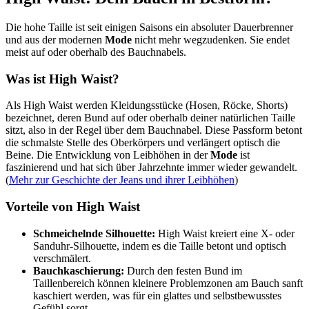
Die hohe Taille ist seit einigen Saisons ein absoluter Dauerbrenner
und aus der modernen
Mode
nicht mehr wegzudenken. Sie endet
meist auf oder oberhalb des Bauchnabels.
Was ist High Waist?
Als High Waist werden Kleidungsstücke (Hosen, Röcke, Shorts)
bezeichnet, deren Bund auf oder oberhalb deiner natürlichen Taille
sitzt, also in der Regel über dem Bauchnabel. Diese Passform betont
die schmalste Stelle des Oberkörpers und verlängert optisch die
Beine. Die Entwicklung von Leibhöhen in der
Mode
ist
faszinierend und hat sich über Jahrzehnte immer wieder gewandelt.
(
Mehr zur Geschichte der Jeans und ihrer Leibhöhen
)
Vorteile von High Waist
Schmeichelnde Silhouette:
High Waist kreiert eine X- oder
Sanduhr-Silhouette, indem es die Taille betont und optisch
verschmälert.
Bauchkaschierung:
Durch den festen Bund im
Taillenbereich können kleinere Problemzonen am Bauch sanft
kaschiert werden, was für ein glattes und selbstbewusstes
Gefühl sorgt.