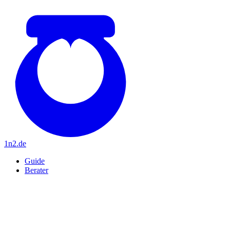
1n2
.de
Guide
Berater