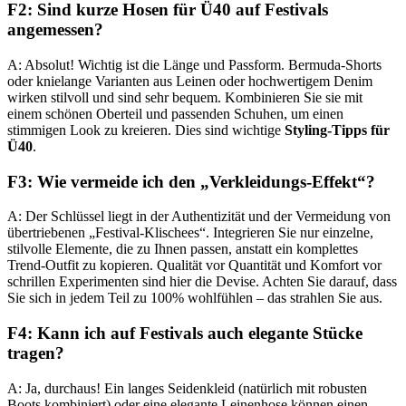
F2: Sind kurze Hosen für Ü40 auf Festivals
angemessen?
A: Absolut! Wichtig ist die Länge und Passform. Bermuda-Shorts
oder knielange Varianten aus Leinen oder hochwertigem Denim
wirken stilvoll und sind sehr bequem. Kombinieren Sie sie mit
einem schönen Oberteil und passenden Schuhen, um einen
stimmigen Look zu kreieren. Dies sind wichtige
Styling-Tipps für
Ü40
.
F3: Wie vermeide ich den „Verkleidungs-Effekt“?
A: Der Schlüssel liegt in der Authentizität und der Vermeidung von
übertriebenen „Festival-Klischees“. Integrieren Sie nur einzelne,
stilvolle Elemente, die zu Ihnen passen, anstatt ein komplettes
Trend-Outfit zu kopieren. Qualität vor Quantität und Komfort vor
schrillen Experimenten sind hier die Devise. Achten Sie darauf, dass
Sie sich in jedem Teil zu 100% wohlfühlen – das strahlen Sie aus.
F4: Kann ich auf Festivals auch elegante Stücke
tragen?
A: Ja, durchaus! Ein langes Seidenkleid (natürlich mit robusten
Boots kombiniert) oder eine elegante Leinenhose können einen