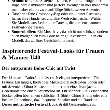
Schmuck:
Große Statement-Ketten, Ethno-Ohrringe oder
stapelbare Armbänder sind perfekt. Weniger ist hier manchmal
mehr, aber ein bis zwei auffällige Stücke setzen Akzente.
Taschen:
Eine Crossbody-Bag oder ein kleiner Rucksack
halten Ihre Hände frei und Ihre Wertsachen sicher. Wählen
Sie Modelle aus Leder oder Canvas, die zum entspannten
Festival-Vibe passen.
Sonnenbrillen:
Ein Must-have, das nicht nur schützt, sondern
auch maßgeblich zum Look beiträgt. Investieren Sie in ein
Modell, das zu Ihrer Gesichtsform passt.
Inspirierende Festival-Looks für Frauen
& Männer Ü40
Der entspannte Boho-Chic mit Twist
Der klassische Boho-Look lässt sich elegant interpretieren. Für
Frauen: Ein langes, fließendes Maxikleid in gedeckten Tönen oder
mit dezentem Ethno-Muster, kombiniert mit einer Jeansjacke,
Lederboots und einem Statement-Hut. Für Männer: Ein Leinenhemd
(locker offen über einem schlichten T-Shirt), Chino-Shorts oder eine
lockere Leinenhose, dazu bequeme Sneaker und ein Bandana.
Dieser
authentische Festival-Look
strahlt Gelassenheit aus.