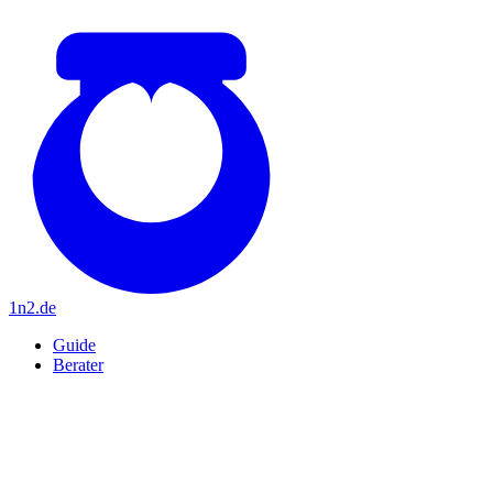
1n2
.de
Guide
Berater