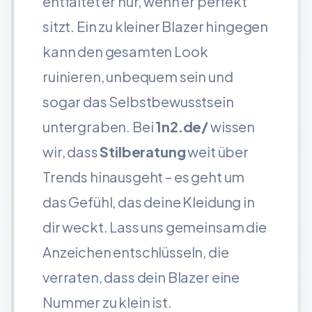
entfaltet er nur, wenn er perfekt
sitzt. Ein zu kleiner Blazer hingegen
kann den gesamten Look
ruinieren, unbequem sein und
sogar das Selbstbewusstsein
untergraben. Bei
1n2.de/
wissen
wir, dass
Stilberatung
weit über
Trends hinausgeht – es geht um
das Gefühl, das deine Kleidung in
dir weckt. Lass uns gemeinsam die
Anzeichen entschlüsseln, die
verraten, dass dein Blazer eine
Nummer zu klein ist.