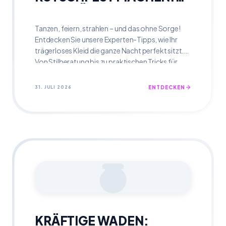
TIPPS FÜR EINE LANGE
NACHT
Tanzen, feiern, strahlen – und das ohne Sorge!
Entdecken Sie unsere Experten-Tipps, wie Ihr
trägerloses Kleid die ganze Nacht perfekt sitzt.
Von Stilberatung bis zu praktischen Tricks für
ultimativen Komfort und Selbstbewusstsein. Nie
wieder lästiges Zurechtrutschen!
31. JULI 2026
ENTDECKEN
KRÄFTIGE WADEN: