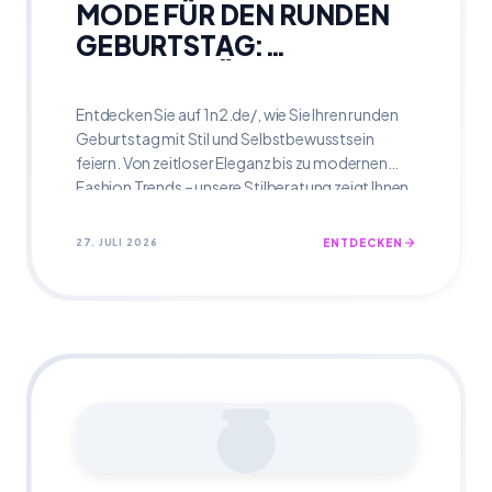
MODE FÜR DEN RUNDEN
GEBURTSTAG:
GLAMOURÖS ALTERN
Entdecken Sie auf 1n2.de/, wie Sie Ihren runden
Geburtstag mit Stil und Selbstbewusstsein
feiern. Von zeitloser Eleganz bis zu modernen
Fashion Trends – unsere Stilberatung zeigt Ihnen,
wie Sie glamourös altern und festliche Mode
wählen, die begeistert.
27. JULI 2026
ENTDECKEN