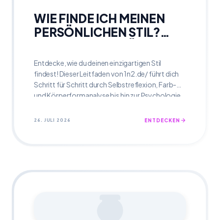
WIE FINDE ICH MEINEN
PERSÖNLICHEN STIL?
EINE SCHRITT-FÜR-
SCHRITT-ANALYSE
Entdecke, wie du deinen einzigartigen Stil
findest! Dieser Leitfaden von 1n2.de/ führt dich
Schritt für Schritt durch Selbstreflexion, Farb-
und Körperformanalyse bis hin zur Psychologie
deines Outfits. Finde deinen Signature-Look und
stärke dein Selbstbewusstsein!
26. JULI 2026
ENTDECKEN