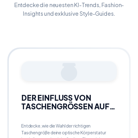
Entdecke die neuesten KI-Trends, Fashion-
Insights und exklusive Style-Guides.
DER EINFLUSS VON
TASCHENGRÖSSEN AUF D
EINE OPTISCHE K
ÖRPERSTATUR
Entdecke, wie die Wahl der richtigen
Taschengröße deine optische Körperstatur